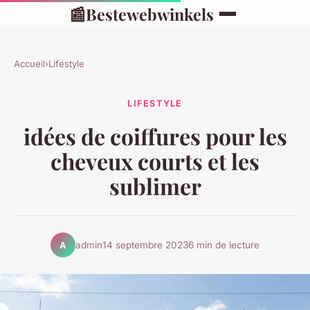
📰
Bestewebwinkels
Accueil
›
Lifestyle
LIFESTYLE
idées de coiffures pour les
cheveux courts et les
sublimer
admin
14 septembre 2023
6 min de lecture
A