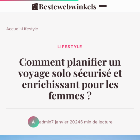
📰
Bestewebwinkels
Accueil
›
Lifestyle
LIFESTYLE
Comment planifier un
voyage solo sécurisé et
enrichissant pour les
femmes ?
admin
7 janvier 2024
6 min de lecture
A