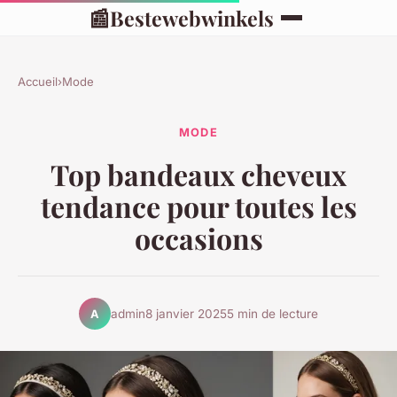
📰
Bestewebwinkels
Accueil
›
Mode
MODE
Top bandeaux cheveux
tendance pour toutes les
occasions
admin
8 janvier 2025
5 min de lecture
A