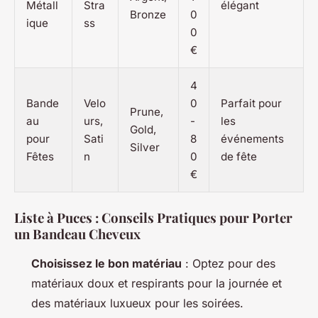
Métall
Stra
élégant
Bronze
0
ique
ss
0
€
4
Bande
Velo
0
Parfait pour
Prune,
au
urs,
-
les
Gold,
pour
Sati
8
événements
Silver
Fêtes
n
0
de fête
€
Liste à Puces : Conseils Pratiques pour Porter
un Bandeau Cheveux
Choisissez le bon matériau
: Optez pour des
matériaux doux et respirants pour la journée et
des matériaux luxueux pour les soirées.