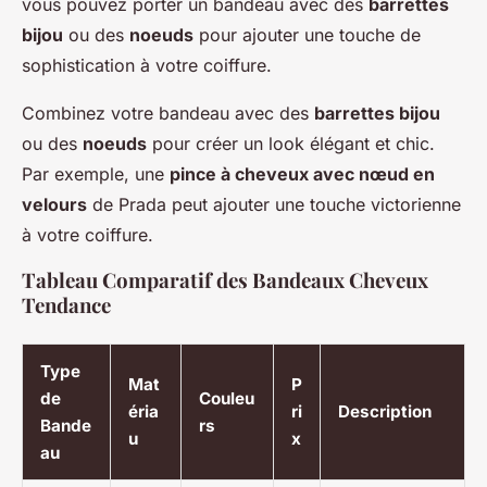
vous pouvez porter un bandeau avec des
barrettes
bijou
ou des
noeuds
pour ajouter une touche de
sophistication à votre coiffure.
Combinez votre bandeau avec des
barrettes bijou
ou des
noeuds
pour créer un look élégant et chic.
Par exemple, une
pince à cheveux avec nœud en
velours
de Prada peut ajouter une touche victorienne
à votre coiffure.
Tableau Comparatif des Bandeaux Cheveux
Tendance
Type
Mat
P
de
Couleu
éria
ri
Description
Bande
rs
u
x
au