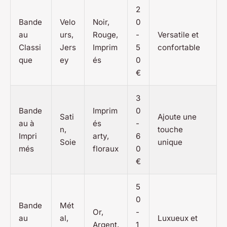
2
Bande
Velo
Noir,
0
au
urs,
Rouge,
-
Versatile et
Classi
Jers
Imprim
5
confortable
que
ey
és
0
€
3
Bande
Imprim
0
Sati
Ajoute une
au à
és
-
n,
touche
Impri
arty,
6
Soie
unique
més
floraux
0
€
5
0
Bande
Mét
Or,
-
au
al,
Luxueux et
Argent,
1