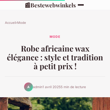
📰
Bestewebwinkels
Accueil
›
Mode
MODE
Robe africaine wax
élégance : style et tradition
à petit prix !
admin
1 avril 2025
5 min de lecture
A