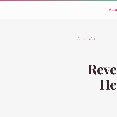
Actu
Accueil
›
Actu
Reve
He