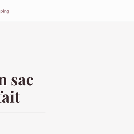
ping
n sac
ait