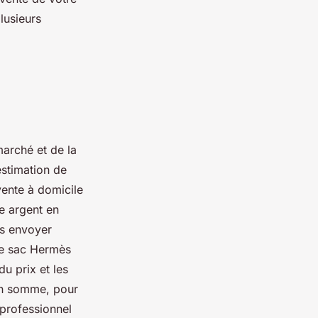
lusieurs
arché et de la
estimation de
vente à domicile
re argent en
us envoyer
 de sac Hermès
u prix et les
En somme, pour
professionnel