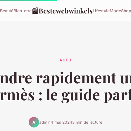
📰
Bestewebwinkels
Beauté
Bien-etre
Lifestyle
Mode
Shop
ACTU
ndre rapidement u
rmès : le guide parf
admin
4 mai 2024
3 min de lecture
A