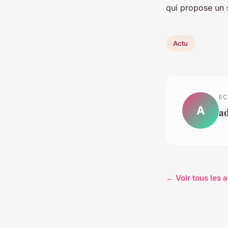
qui propose un 
Actu
EC
A
a
← Voir tous les a