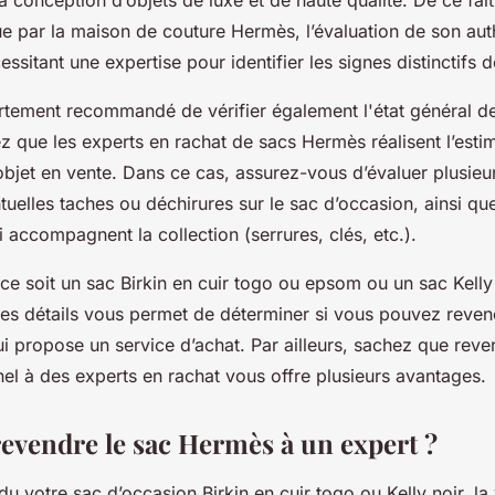
 conception d’objets de luxe et de haute qualité. De ce fai
e par la maison de couture Hermès, l’évaluation de son auth
essitant une expertise pour identifier les signes distinctifs 
fortement recommandé de vérifier également l'état général de
 que les experts en rachat de sacs Hermès réalisent l’estim
l’objet en vente. Dans ce cas, assurez-vous d’évaluer plusieur
elles taches ou déchirures sur le sac d’occasion, ainsi que
i accompagnent la collection (serrures, clés, etc.).
e soit un sac Birkin en cuir togo ou epsom ou un sac Kelly 
 ces détails vous permet de déterminer si vous pouvez reven
i propose un service d’achat. Par ailleurs, sachez que rev
l à des experts en rachat vous offre plusieurs avantages.
evendre le sac Hermès à un expert ?
 du votre sac d’occasion Birkin en cuir togo ou Kelly noir, la