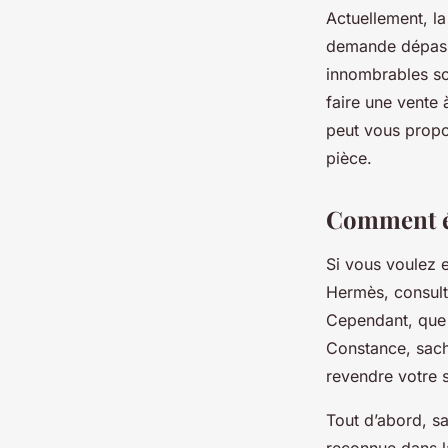
Actuellement, la
demande dépasse
innombrables so
faire une vente 
peut vous propos
pièce.
Comment év
Si vous voulez e
Hermès, consu
Cependant, que c
Constance, sache
revendre votre
Tout d’abord, s