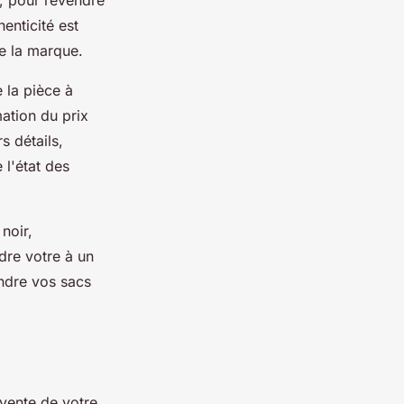
t, pour revendre
enticité est
de la marque.
 la pièce à
ation du prix
s détails,
 l'état des
noir,
dre votre à un
endre vos sacs
 vente de votre