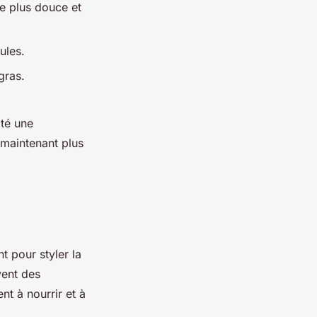
be plus douce et
ules.
gras.
até une
t maintenant plus
t pour styler la
vent des
ent à nourrir et à