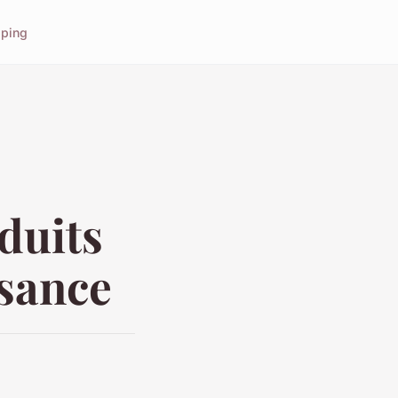
ping
duits
ssance