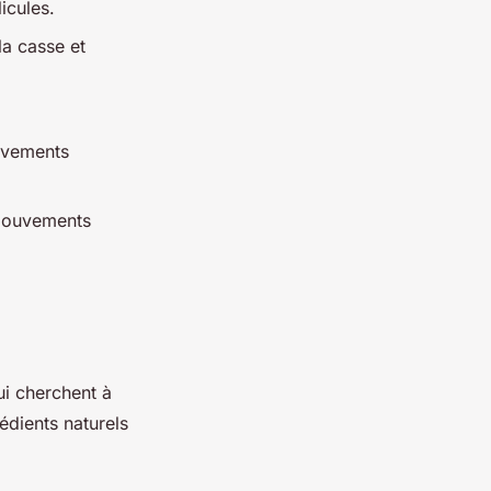
icules.
 la casse et
uvements
 mouvements
i cherchent à
rédients naturels