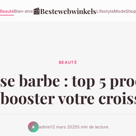
📰
Bestewebwinkels
Beauté
Bien-etre
Lifestyle
Mode
Shop
BEAUTÉ
se barbe : top 5 pro
booster votre croi
admin
12 mars 2025
5 min de lecture
A