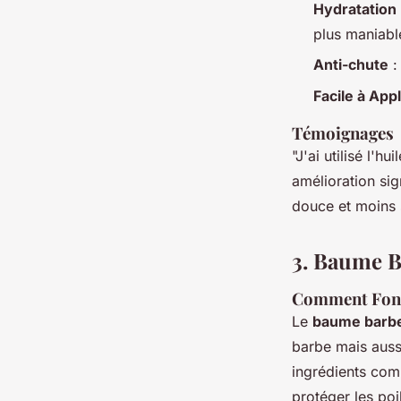
Hydratation
plus maniabl
Anti-chute
:
Facile à App
Témoignages
"J'ai utilisé l'h
amélioration sig
douce et moins s
3. Baume B
Comment Fonc
Le
baume barb
barbe mais auss
ingrédients comme
protéger les poi