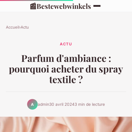
📰
Bestewebwinkels
Accueil
›
Actu
ACTU
Parfum d'ambiance :
pourquoi acheter du spray
textile ?
admin
30 avril 2024
3 min de lecture
A