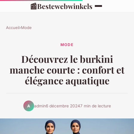
📰
Bestewebwinkels
Accueil
›
Mode
MODE
Découvrez le burkini
manche courte : confort et
élégance aquatique
admin
6 décembre 2024
7 min de lecture
A