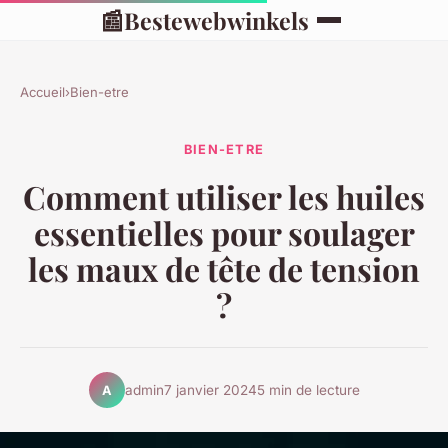
📰
Bestewebwinkels
Accueil
›
Bien-etre
BIEN-ETRE
Comment utiliser les huiles
essentielles pour soulager
les maux de tête de tension
?
admin
7 janvier 2024
5 min de lecture
A